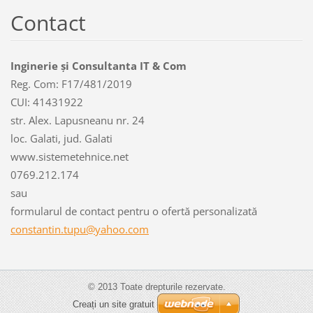
Contact
Inginerie și Consultanta IT & Com
Reg. Com: F17/481/2019
CUI: 41431922
str. Alex. Lapusneanu nr. 24
loc. Galati, jud. Galati
www.sistemetehnice.net
0769.212.174
sau
formularul de contact pentru o ofertă personalizată
constant
in.tupu@
yahoo.co
m
© 2013 Toate drepturile rezervate.
Creați un site gratuit