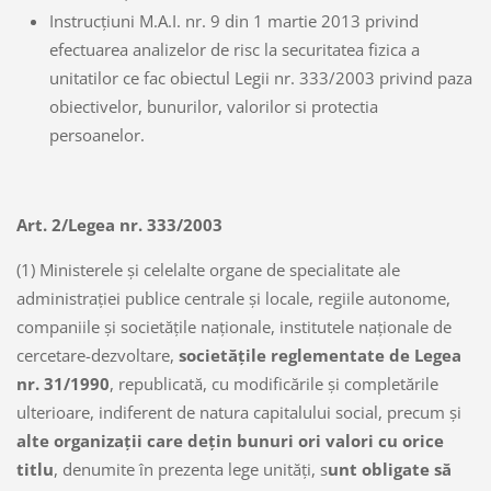
Instrucțiuni M.A.I. nr. 9 din 1 martie 2013 privind
efectuarea analizelor de risc la securitatea fizica a
unitatilor ce fac obiectul Legii nr. 333/2003 privind paza
obiectivelor, bunurilor, valorilor si protectia
persoanelor.
Art. 2/
Legea nr. 333/2003
(1) Ministerele şi celelalte organe de specialitate ale
administraţiei publice centrale şi locale, regiile autonome,
companiile şi societăţile naţionale, institutele naţionale de
cercetare-dezvoltare,
societăţile reglementate de Legea
nr. 31/1990
, republicată, cu modificările şi completările
ulterioare, indiferent de natura capitalului social, precum şi
alte organizaţii care deţin bunuri ori valori cu orice
titlu
, denumite în prezenta lege unităţi, s
unt obligate să