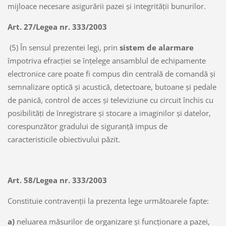
mijloace necesare asigurării pazei şi integrităţii bunurilor.
Art. 27
/
Legea nr. 333/2003
(5) În sensul prezentei legi, prin
sistem de alarmare
împotriva efracţiei se înţelege ansamblul de echipamente
electronice care poate fi compus din centrală de comandă şi
semnalizare optică şi acustică, detectoare, butoane şi pedale
de panică, control de acces şi televiziune cu circuit închis cu
posibilităţi de înregistrare şi stocare a imaginilor şi datelor,
corespunzător gradului de siguranţă impus de
caracteristicile obiectivului păzit.
Art. 58
/
Legea nr. 333/2003
Constituie contravenţii la prezenta lege următoarele fapte:
a)
neluarea măsurilor de organizare şi funcţionare a pazei,